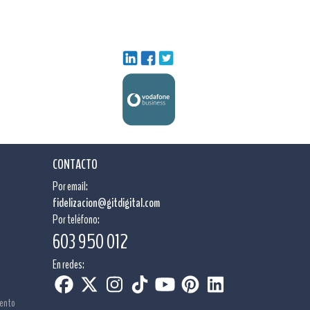
CONTACTO
Por email:
fidelizacion@gitdigital.com
Por teléfono:
603 950 012
En redes:
mento