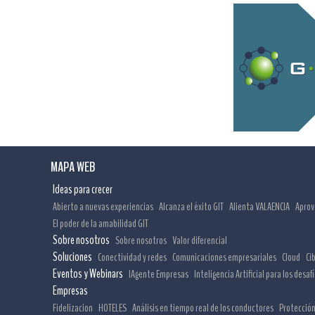
MAPA WEB
Ideas para crecer
Abierto a nuevas experiencias
Alcanza el éxito GIT
Alienta VALAENCIA
Aprov
El poder de la amabilidad GIT
Sobre nosotros
Sobre nosotros
Valor diferencial
Soluciones
Conectividad y redes
Comunicaciones empresariales
Cloud
Ci
Eventos y Webinars
IAgente Empresas
Inteligencia Artificial para los desaf
Empresas
Fidelizacion
HOTELES
Análisis en tiempo real de los conductores
Protección