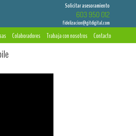
Solicitar asesoramiento
603 950 012
fidelizacion@gitdigital.com
sas
Colaboradores
Trabaja con nosotros
Contacto
ile