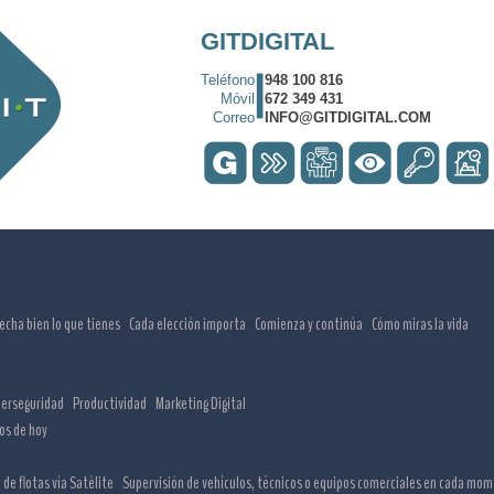
GITDIGITAL
Teléfono
948 100 816
Móvil
672 349 431
Correo
INFO@GITDIGITAL.COM
echa bien lo que tienes
Cada elección importa
Comienza y continúa
Cómo miras la vida
berseguridad
Productividad
Marketing Digital
íos de hoy
 de flotas vía Satélite
Supervisión de vehículos, técnicos o equipos comerciales en cada mo