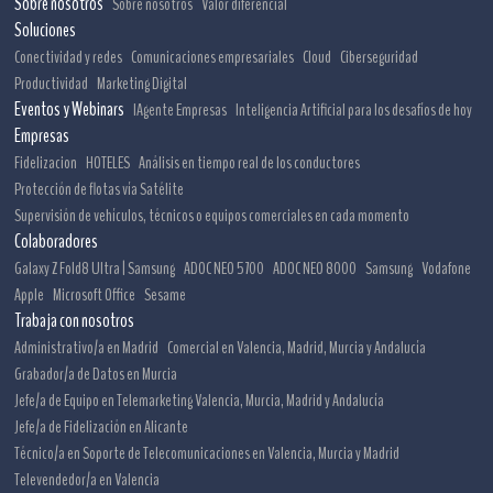
Sobre nosotros
Sobre nosotros
Valor diferencial
Soluciones
Conectividad y redes
Comunicaciones empresariales
Cloud
Ciberseguridad
Productividad
Marketing Digital
Eventos y Webinars
IAgente Empresas
Inteligencia Artificial para los desafíos de hoy
Empresas
Fidelizacion
HOTELES
Análisis en tiempo real de los conductores
Protección de flotas vía Satélite
Supervisión de vehículos, técnicos o equipos comerciales en cada momento
Colaboradores
Galaxy Z Fold8 Ultra | Samsung
ADOC NEO 5700
ADOC NEO 8000
Samsung
Vodafone
Apple
Microsoft Office
Sesame
Trabaja con nosotros
Administrativo/a en Madrid
Comercial en Valencia, Madrid, Murcia y Andalucía
Grabador/a de Datos en Murcia
Jefe/a de Equipo en Telemarketing Valencia, Murcia, Madrid y Andalucía
Jefe/a de Fidelización en Alicante
Técnico/a en Soporte de Telecomunicaciones en Valencia, Murcia y Madrid
Televendedor/a en Valencia