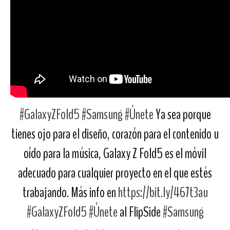
#GalaxyZFold5
#Samsung
#Únete
Ya sea porque
tienes ojo para el diseño, corazón para el contenido u
oído para la música, Galaxy Z Fold5 es el móvil
adecuado para cualquier proyecto en el que estés
trabajando. Más info en
https://bit.ly/467t3au
#GalaxyZFold5
#Únete
al FlipSide
#Samsung