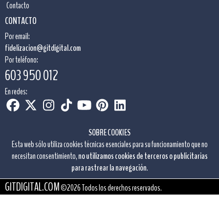
Contacto
CONTACTO
Por email:
fidelizacion@gitdigital.com
Por teléfono:
603 950 012
En redes:
SOBRE COOKIES
Esta web sólo utiliza cookies técnicas esenciales para su funcionamiento que no
necesitan consentimiento,
no utilizamos cookies de terceros o publicitarias
para rastrear la navegación
.
GITDIGITAL.COM
©2026 Todos los derechos reservados.
Diseño web para empresas:
tintaymedia.com