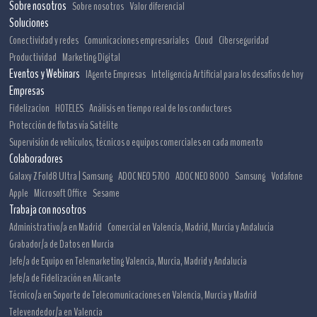
Sobre nosotros
Sobre nosotros
Valor diferencial
Soluciones
Conectividad y redes
Comunicaciones empresariales
Cloud
Ciberseguridad
Productividad
Marketing Digital
Eventos y Webinars
IAgente Empresas
Inteligencia Artificial para los desafíos de hoy
Empresas
Fidelizacion
HOTELES
Análisis en tiempo real de los conductores
Protección de flotas vía Satélite
Supervisión de vehículos, técnicos o equipos comerciales en cada momento
Colaboradores
Galaxy Z Fold8 Ultra | Samsung
ADOC NEO 5700
ADOC NEO 8000
Samsung
Vodafone
Apple
Microsoft Office
Sesame
Trabaja con nosotros
Administrativo/a en Madrid
Comercial en Valencia, Madrid, Murcia y Andalucía
Grabador/a de Datos en Murcia
Jefe/a de Equipo en Telemarketing Valencia, Murcia, Madrid y Andalucía
Jefe/a de Fidelización en Alicante
Técnico/a en Soporte de Telecomunicaciones en Valencia, Murcia y Madrid
Televendedor/a en Valencia