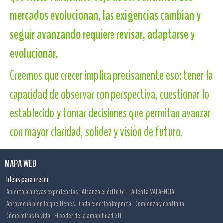
mercados evolucionan, las exigencias cambian y
seguir avanzando requiere revisar, adaptarse y
evolucionar.
Creemos que crecer implica precisamente eso: tener la
capacidad de observar con perspectiva, cuestionar lo
establecido y tomar decisiones que permitan avanzar
con mayor claridad, solidez y visión de futuro.
MAPA WEB
Ideas para crecer
Abierto a nuevas experiencias
Alcanza el éxito GIT
Alienta VALAENCIA
Aprovecha bien lo que tienes
Cada elección importa
Comienza y continúa
Cómo miras la vida
El poder de la amabilidad GIT